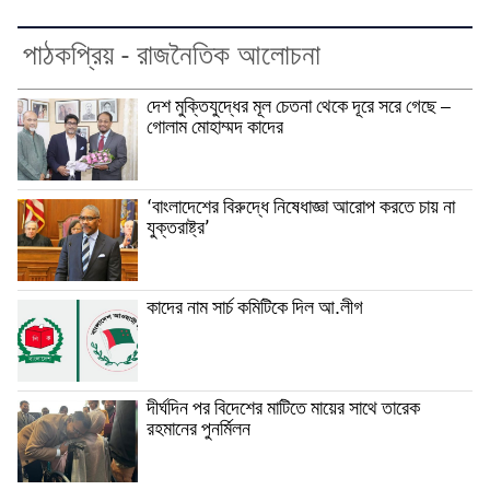
পাঠকপ্রিয় - রাজনৈতিক আলোচনা
দেশ মুক্তিযুদ্ধের মূল চেতনা থেকে দূরে সরে গেছে –
গোলাম মোহাম্মদ কাদের
‘বাংলাদেশের বিরুদ্ধে নিষেধাজ্ঞা আরোপ করতে চায় না
যুক্তরাষ্ট্র’
কাদের নাম সার্চ কমিটিকে দিল আ.লীগ
দীর্ঘদিন পর বিদেশের মাটিতে মায়ের সাথে তারেক
রহমানের পুনর্মিলন