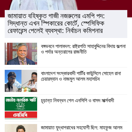
জামায়াত বহিষ্কৃত গাজী নজরুলের এমপি পদ:
সিদ্ধান্ত এখন স্পিকারের কোর্টে, স্পেসিফিক
রেফারেন্স পেলেই ব্যবস্থা: নির্বাচন কমিশনার
বঙ্গভবনে পালাবদল: রাষ্ট্রপতি সাহাবুদ্দিনের বিদায় জল্পনা
ও পর্দার অন্তরালের রাজনীতি
বাংলাদেশ সংস্কারবাদী পার্টির কাউন্সিলে সোহেল রানা
চেয়ারম্যান ও নাজমুল আলম মহাসচিব
চূড়ান্ত নিবন্ধন পেল এনসিপি ও বাসদ মার্ক্সবাদী
জামায়াত যুদ্ধাপরাধের সহযোগী ছিল: মাহফুজ আলম