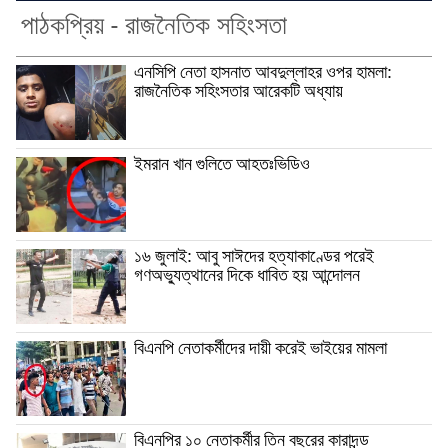
পাঠকপ্রিয় - রাজনৈতিক সহিংসতা
এনসিপি নেতা হাসনাত আবদুল্লাহর ওপর হামলা:
রাজনৈতিক সহিংসতার আরেকটি অধ্যায়
ইমরান খান গুলিতে আহতঃভিডিও
১৬ জুলাই: আবু সাঈদের হত্যাকাণ্ডের পরেই
গণঅভ্যুত্থানের দিকে ধাবিত হয় আন্দোলন
বিএনপি নেতাকর্মীদের দায়ী করেই ভাইয়ের মামলা
বিএনপির ১০ নেতাকর্মীর তিন বছরের কারাদন্ড