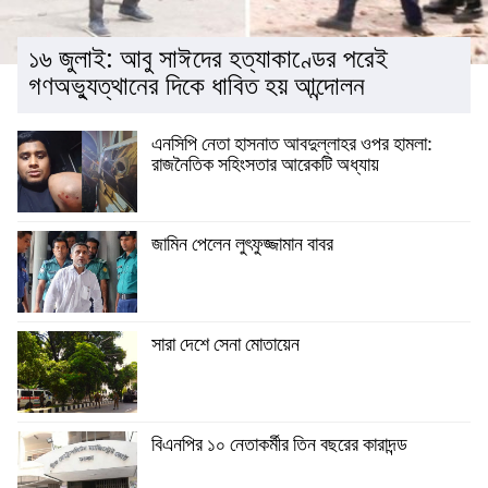
১৬ জুলাই: আবু সাঈদের হত্যাকাণ্ডের পরেই
গণঅভ্যুত্থানের দিকে ধাবিত হয় আন্দোলন
এনসিপি নেতা হাসনাত আবদুল্লাহর ওপর হামলা:
রাজনৈতিক সহিংসতার আরেকটি অধ্যায়
জামিন পেলেন লুৎফুজ্জামান বাবর
সারা দেশে সেনা মোতায়েন
বিএনপির ১০ নেতাকর্মীর তিন বছরের কারাদন্ড