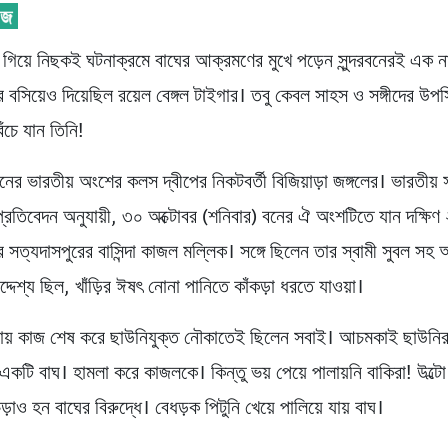
ে গিয়ে নিছকই ঘটনাক্রমে বাঘের আক্রমণের মুখে পড়েন সুন্দরবনেরই এক ন
 বসিয়েও দিয়েছিল রয়েল বেঙ্গল টাইগার। তবু কেবল সাহস ও সঙ্গীদের উপস্
েঁচে যান তিনি!
রবনের ভারতীয় অংশের কলস দ্বীপের নিকটবর্তী বিজিয়াড়া জঙ্গলের। ভারতীয়
্রতিবেদন অনুযায়ী, ৩০ অক্টোবর (শনিবার) বনের ঐ অংশটিতে যান দক্ষি
 সত্যদাসপুরের বাসিন্দা কাজল মল্লিক। সঙ্গে ছিলেন তার স্বামী সুবল স
দেশ্য ছিল, খাঁড়ির ঈষৎ নোনা পানিতে কাঁকড়া ধরতে যাওয়া।
্যায় কাজ শেষ করে ছাউনিযুক্ত নৌকাতেই ছিলেন সবাই। আচমকাই ছাউনি
ে একটি বাঘ। হামলা করে কাজলকে। কিন্তু ভয় পেয়ে পালায়নি বাকিরা! উল্ট
চড়াও হন বাঘের বিরুদ্ধে। বেধড়ক পিটুনি খেয়ে পালিয়ে যায় বাঘ।