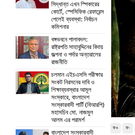
সিদ্ধান্ত এখন স্পিকারের
কোর্টে, স্পেসিফিক রেফারেন্স
পেলেই ব্যবস্থা: নির্বাচন
কমিশনার
বঙ্গভবনে পালাবদল:
রাষ্ট্রপতি সাহাবুদ্দিনের বিদায়
জল্পনা ও পর্দার অন্তরালের
রাজনীতি
চলমান এইচএসসি পরীক্ষার
সংকট নিরসনের দাবি ও
শিক্ষাব্যবস্থার আমূল
সংস্কারে, বাংলাদেশ
সংস্কারবাদী পার্টি (বিআরপি)
মহাসচিব মো. নাজমুল
আলম এর পরামর্শ
ফ+
ফ-
বাংলাদেশ সংস্কারবাদী