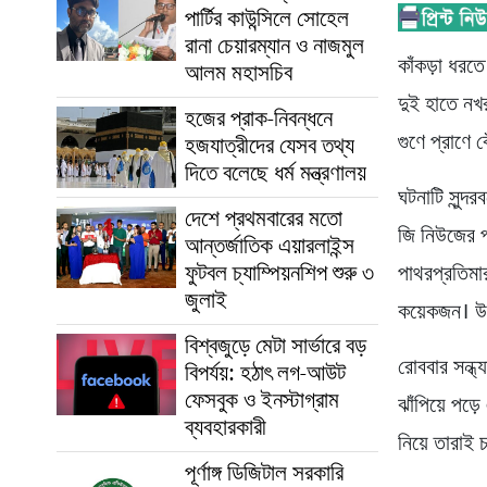
পার্টির কাউন্সিলে সোহেল
রানা চেয়ারম্যান ও নাজমুল
কাঁকড়া ধরত
আলম মহাসচিব
দুই হাতে নখর
হজের প্রাক-নিবন্ধনে
গুণে প্রাণে ব
হজযাত্রীদের যেসব তথ্য
দিতে বলেছে ধর্ম মন্ত্রণালয়
ঘটনাটি সুন্দ
দেশে প্রথমবারের মতো
জি নিউজের প
আন্তর্জাতিক এয়ারলাইন্স
ফুটবল চ্যাম্পিয়নশিপ শুরু ৩
পাথরপ্রতিমার
জুলাই
কয়েকজন। উদ্
বিশ্বজুড়ে মেটা সার্ভারে বড়
রোববার সন্ধ
বিপর্যয়: হঠাৎ লগ-আউট
ফেসবুক ও ইনস্টাগ্রাম
ঝাঁপিয়ে পড়
ব্যবহারকারী
নিয়ে তারাই 
পূর্ণাঙ্গ ডিজিটাল সরকারি