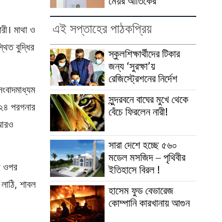
মেয়র আতিকের
এই সপ্তাহের পাঠকপ্রিয়
ারী। মাথা ও
থিত বুদ্ধির
স্কুলশিক্ষার্থীদের টিকার
জন্য ‘সুরক্ষা’য়
রেজিস্ট্রেশনের নির্দেশ
 সংবাদমাধ্যম
সুন্দরবনে বাঘের মুখে থেকে
ণ ২৪ পরগনার
বেঁচে ফিরলেন নারী!
হ আরও
সারা দেশে হচ্ছে ৫৬০
মডেল মসজিদ – পৃথিবীর
র ওপর
ইতিহাসে বিরল !
ো লাঠি, শাবল
হাসেম ফুড বেভারেজ
কোম্পানি কারখানায় আগুন