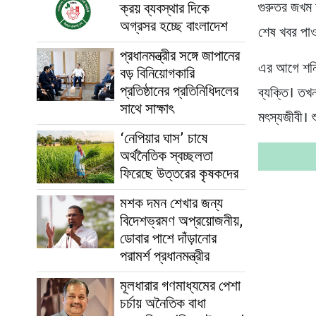
ক্রয় ব্যবস্থার দিকে
গুরুতর জখম 
অগ্রসর হচ্ছে বাংলাদেশ
শেষ খবর পাও
প্রধানমন্ত্রীর সঙ্গে জাপানের
এর আগে শনিব
বড় বিনিয়োগকারি
প্রতিষ্ঠানের প্রতিনিধিদলের
ব্যক্তি। তখন
সাথে সাক্ষাৎ
মৎস্যজীবী। 
‘নেপিয়ার ঘাস’ চাষে
অর্থনৈতিক স্বচ্ছলতা
ফিরেছে উত্তরের কৃষকদের
মশক দমন শেখার জন্য
বিদেশভ্রমণ অপ্রয়োজনীয়,
ডোবার পাশে দাঁড়ানোর
পরামর্শ প্রধানমন্ত্রীর
মূলধারার গণমাধ্যমের পেশা
চর্চায় অনৈতিক বাধা