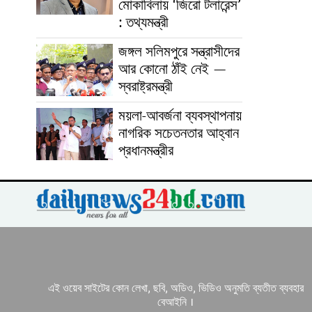
মোকাবিলায় ‘জিরো টলারেন্স’
: তথ্যমন্ত্রী
জঙ্গল সলিমপুরে সন্ত্রাসীদের
আর কোনো ঠাঁই নেই —
স্বরাষ্ট্রমন্ত্রী
ময়লা-আবর্জনা ব্যবস্থাপনায়
নাগরিক সচেতনতার আহ্বান
প্রধানমন্ত্রীর
এই ওয়েব সাইটের কোন লেখা, ছবি, অডিও, ভিডিও অনুমতি ব্যতীত ব্যবহার
বেআইনি ।