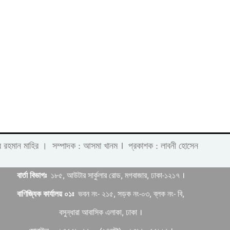
।
 লাবীব রহমান মাহির । সম্পাদক : আসমা খানম
প্রকাশক : লাবনী হোসেন
বার্তা বিভাগঃ
১৮৫, আউটার সার্কুলার রোড, মগবাজার, ঢাকা-১২১৭ ।
বাণিজ্যিক কার্যালয় ০১ঃ
ভবন নং- ২১৫, সড়ক নং-০৩, ব্লক নং- বি,
বসুন্ধারা আবাসিক এলাকা, ঢাকা ।