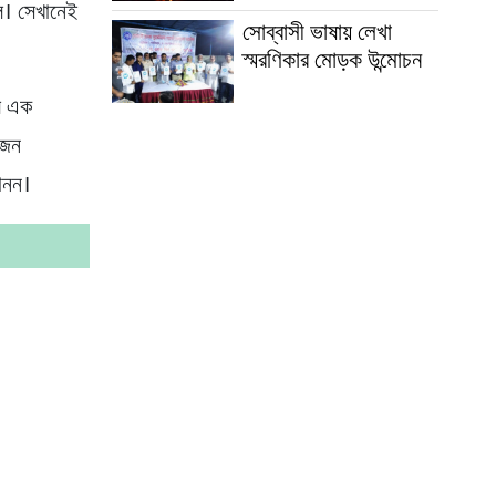
ে। সেখানেই
সোব্বাসী ভাষায় লেখা
স্মরণিকার মোড়ক উন্মোচন
মে এক
 জন
চানন।