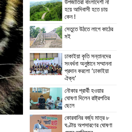
উপজাতিরা বাংলাদেশী না
হয়ে আদিবাসী হতে চায়
কেন !
সেতুতে উঠতে লাগে কাঠের
মই
ঢাকাইয়া কৃতি সন্তানদের
সংবর্ধনা অনুষ্ঠানে সম্মাননা
প্রদান করলো ‘ঢাকাইয়া
ঐক্য’
নৌকার প্রার্থী হওয়ার
ঘোষণা দিলেন রাষ্ট্রপতির
ছেলে
কোরবানির বর্জ্য মাত্র ৮
ঘণ্টায় অপসারণের ঘোষণা