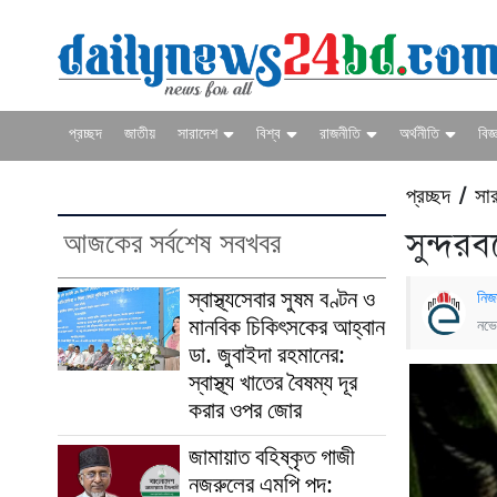
প্রচ্ছদ
জাতীয়
সারাদেশ
বিশ্ব
রাজনীতি
অর্থনীতি
বিজ্
প্রচ্ছদ
সার
/
আজকের সর্বশেষ সবখবর
সুন্দর
স্বাস্থ্যসেবার সুষম বণ্টন ও
নিজ
মানবিক চিকিৎসকের আহ্বান
নভে
ডা. জুবাইদা রহমানের:
স্বাস্থ্য খাতের বৈষম্য দূর
করার ওপর জোর
জামায়াত বহিষ্কৃত গাজী
নজরুলের এমপি পদ: