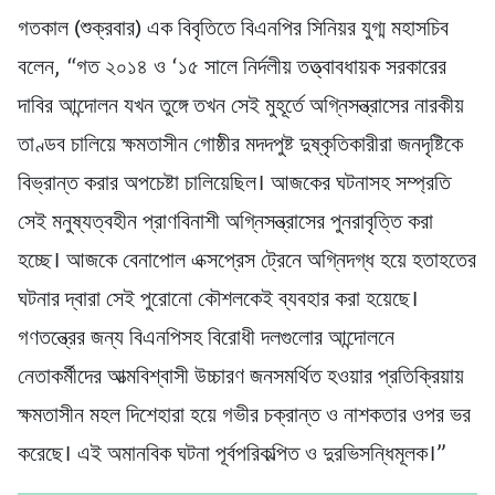
গতকাল (শুক্রবার) এক বিবৃতিতে বিএনপির সিনিয়র যুগ্ম মহাসচিব
বলেন, “গত ২০১৪ ও ‘১৫ সালে নির্দলীয় তত্ত্বাবধায়ক সরকারের
দাবির আন্দোলন যখন তুঙ্গে তখন সেই মুহূর্তে অগ্নিসন্ত্রাসের নারকীয়
তাণ্ডব চালিয়ে ক্ষমতাসীন গোষ্ঠীর মদদপুষ্ট দুষ্কৃতিকারীরা জনদৃষ্টিকে
বিভ্রান্ত করার অপচেষ্টা চালিয়েছিল। আজকের ঘটনাসহ সম্প্রতি
সেই মনুষ্যত্বহীন প্রাণবিনাশী অগ্নিসন্ত্রাসের পুনরাবৃত্তি করা
হচ্ছে। আজকে বেনাপোল এক্সপ্রেস ট্রেনে অগ্নিদগ্ধ হয়ে হতাহতের
ঘটনার দ্বারা সেই পুরোনো কৌশলকেই ব্যবহার করা হয়েছে।
গণতন্ত্রের জন্য বিএনপিসহ বিরোধী দলগুলোর আন্দোলনে
নেতাকর্মীদের আত্মবিশ্বাসী উচ্চারণ জনসমর্থিত হওয়ার প্রতিক্রিয়ায়
ক্ষমতাসীন মহল দিশেহারা হয়ে গভীর চক্রান্ত ও নাশকতার ওপর ভর
করেছে। এই অমানবিক ঘটনা পূর্বপরিকল্পিত ও দুরভিসন্ধিমূলক।”