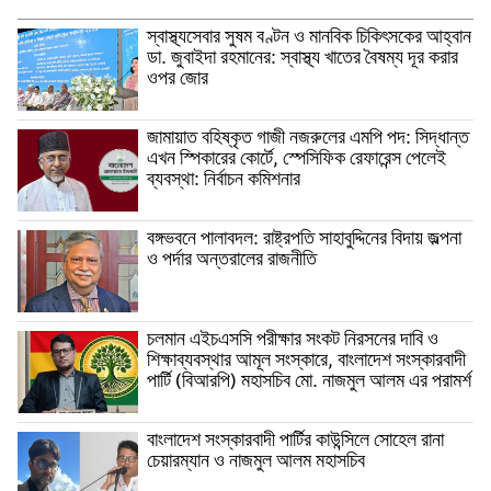
স্বাস্থ্যসেবার সুষম বণ্টন ও মানবিক চিকিৎসকের আহ্বান
ডা. জুবাইদা রহমানের: স্বাস্থ্য খাতের বৈষম্য দূর করার
ওপর জোর
জামায়াত বহিষ্কৃত গাজী নজরুলের এমপি পদ: সিদ্ধান্ত
এখন স্পিকারের কোর্টে, স্পেসিফিক রেফারেন্স পেলেই
ব্যবস্থা: নির্বাচন কমিশনার
বঙ্গভবনে পালাবদল: রাষ্ট্রপতি সাহাবুদ্দিনের বিদায় জল্পনা
ও পর্দার অন্তরালের রাজনীতি
চলমান এইচএসসি পরীক্ষার সংকট নিরসনের দাবি ও
শিক্ষাব্যবস্থার আমূল সংস্কারে, বাংলাদেশ সংস্কারবাদী
পার্টি (বিআরপি) মহাসচিব মো. নাজমুল আলম এর পরামর্শ
বাংলাদেশ সংস্কারবাদী পার্টির কাউন্সিলে সোহেল রানা
চেয়ারম্যান ও নাজমুল আলম মহাসচিব