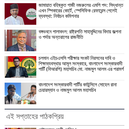
জামায়াত বহিষ্কৃত গাজী নজরুলের এমপি পদ: সিদ্ধান্ত
এখন স্পিকারের কোর্টে, স্পেসিফিক রেফারেন্স পেলেই
ব্যবস্থা: নির্বাচন কমিশনার
বঙ্গভবনে পালাবদল: রাষ্ট্রপতি সাহাবুদ্দিনের বিদায় জল্পনা
ও পর্দার অন্তরালের রাজনীতি
চলমান এইচএসসি পরীক্ষার সংকট নিরসনের দাবি ও
শিক্ষাব্যবস্থার আমূল সংস্কারে, বাংলাদেশ সংস্কারবাদী
পার্টি (বিআরপি) মহাসচিব মো. নাজমুল আলম এর পরামর্শ
বাংলাদেশ সংস্কারবাদী পার্টির কাউন্সিলে সোহেল রানা
চেয়ারম্যান ও নাজমুল আলম মহাসচিব
এই সপ্তাহের পাঠকপ্রিয়