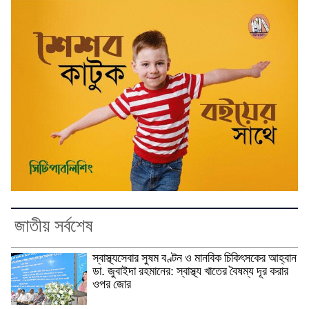
জাতীয় সর্বশেষ
স্বাস্থ্যসেবার সুষম বণ্টন ও মানবিক চিকিৎসকের আহ্বান
ডা. জুবাইদা রহমানের: স্বাস্থ্য খাতের বৈষম্য দূর করার
ওপর জোর