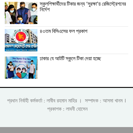
স্কুলশিক্ষার্থীদের টিকার জন্য ‘সুরক্ষা’য় রেজিস্ট্রেশনের
নির্দেশ
৪৩তম বিসিএসের ফল প্রকাশ
ঢাকার যে আটটি স্কুলে টিকা দেয়া হচ্ছে
।
প্রধান নির্বাহী কর্মকর্তা : লাবীব রহমান মাহির । সম্পাদক : আসমা খানম
প্রকাশক : লাবনী হোসেন