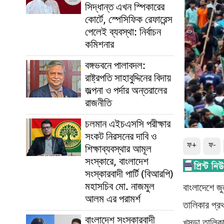
সিদ্ধান্ত এখন স্পিকারের
কোর্টে, স্পেসিফিক রেফারেন্স
পেলেই ব্যবস্থা: নির্বাচন
কমিশনার
বঙ্গভবনে পালাবদল:
রাষ্ট্রপতি সাহাবুদ্দিনের বিদায়
জল্পনা ও পর্দার অন্তরালের
রাজনীতি
চলমান এইচএসসি পরীক্ষার
সংকট নিরসনের দাবি ও
ফ+
ফ-
শিক্ষাব্যবস্থার আমূল
সংস্কারে, বাংলাদেশ
সংস্কারবাদী পার্টি (বিআরপি)
মহাসচিব মো. নাজমুল
বাংলাদেশে জ
আলম এর পরামর্শ
তালিকার প্র
বাংলাদেশ সংস্কারবাদী
খসড়া তালিক