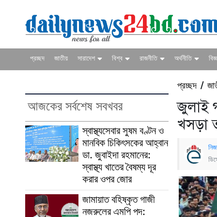
প্রচ্ছদ
জাতীয়
সারাদেশ
বিশ্ব
রাজনীতি
অর্থনীতি
বিজ্
প্রচ্ছদ
জা
/
আজকের সর্বশেষ সবখবর
জুলাই 
খসড়া 
স্বাস্থ্যসেবার সুষম বণ্টন ও
মানবিক চিকিৎসকের আহ্বান
নিজ
ডা. জুবাইদা রহমানের:
ডিস
স্বাস্থ্য খাতের বৈষম্য দূর
করার ওপর জোর
জামায়াত বহিষ্কৃত গাজী
নজরুলের এমপি পদ: