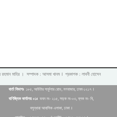
।
 লাবীব রহমান মাহির । সম্পাদক : আসমা খানম
প্রকাশক : লাবনী হোসেন
বার্তা বিভাগঃ
১৮৫, আউটার সার্কুলার রোড, মগবাজার, ঢাকা-১২১৭ ।
বাণিজ্যিক কার্যালয় ০১ঃ
ভবন নং- ২১৫, সড়ক নং-০৩, ব্লক নং- বি,
বসুন্ধারা আবাসিক এলাকা, ঢাকা ।