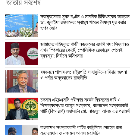
জাতীয় সর্বশেষ
স্বাস্থ্যসেবার সুষম বণ্টন ও মানবিক চিকিৎসকের আহ্বান
ডা. জুবাইদা রহমানের: স্বাস্থ্য খাতের বৈষম্য দূর করার
ওপর জোর
জামায়াত বহিষ্কৃত গাজী নজরুলের এমপি পদ: সিদ্ধান্ত
এখন স্পিকারের কোর্টে, স্পেসিফিক রেফারেন্স পেলেই
ব্যবস্থা: নির্বাচন কমিশনার
বঙ্গভবনে পালাবদল: রাষ্ট্রপতি সাহাবুদ্দিনের বিদায় জল্পনা
ও পর্দার অন্তরালের রাজনীতি
চলমান এইচএসসি পরীক্ষার সংকট নিরসনের দাবি ও
শিক্ষাব্যবস্থার আমূল সংস্কারে, বাংলাদেশ সংস্কারবাদী
পার্টি (বিআরপি) মহাসচিব মো. নাজমুল আলম এর পরামর্শ
বাংলাদেশ সংস্কারবাদী পার্টির কাউন্সিলে সোহেল রানা
চেয়ারম্যান ও নাজমুল আলম মহাসচিব