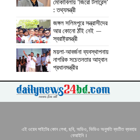
মোকাবিলায় ‘জিরো টলারেন্স’
: তথ্যমন্ত্রী
জঙ্গল সলিমপুরে সন্ত্রাসীদের
আর কোনো ঠাঁই নেই —
স্বরাষ্ট্রমন্ত্রী
ময়লা-আবর্জনা ব্যবস্থাপনায়
নাগরিক সচেতনতার আহ্বান
প্রধানমন্ত্রীর
এই ওয়েব সাইটের কোন লেখা, ছবি, অডিও, ভিডিও অনুমতি ব্যতীত ব্যবহার
বেআইনি ।