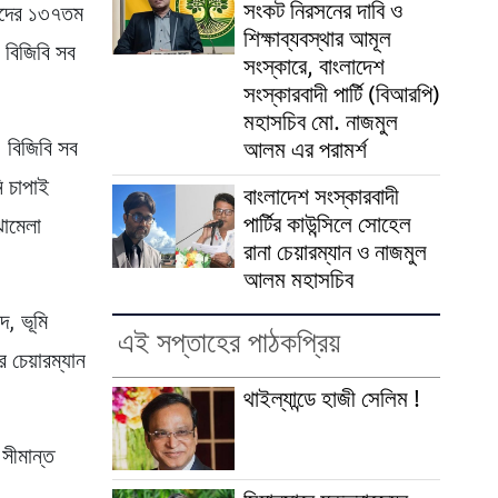
সংকট নিরসনের দাবি ও
্তাদের ১৩৭তম
শিক্ষাব্যবস্থার আমূল
, বিজিবি সব
সংস্কারে, বাংলাদেশ
সংস্কারবাদী পার্টি (বিআরপি)
মহাসচিব মো. নাজমুল
, বিজিবি সব
আলম এর পরামর্শ
ি চাপাই
বাংলাদেশ সংস্কারবাদী
পার্টির কাউন্সিলে সোহেল
ঝামেলা
রানা চেয়ারম্যান ও নাজমুল
আলম মহাসচিব
দ, ভূমি
এই সপ্তাহের পাঠকপ্রিয়
 চেয়ারম্যান
থাইল্যান্ডে হাজী সেলিম !
 সীমান্ত