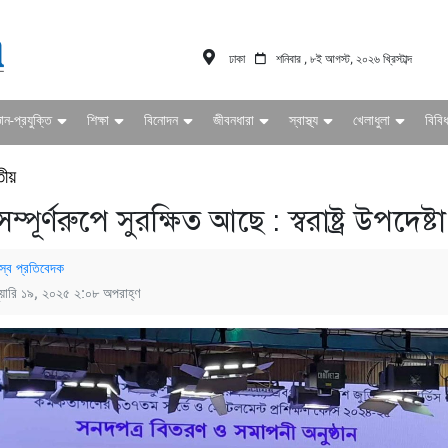
ঢাকা
শনিবার , ৮ই আগস্ট, ২০২৬ খ্রিস্টাব্দ
ঞান-প্রযুক্তি
শিক্ষা
বিনোদন
জীবনধারা
স্বাস্থ্য
খেলাধুলা
বিবি
তীয়
সম্পূর্ণরুপে সুরক্ষিত আছে : স্বরাষ্ট্র উপদেষ্টা
স্ব প্রতিবেদক
ুয়ারি ১৯, ২০২৫ ২:০৮ অপরাহ্ণ