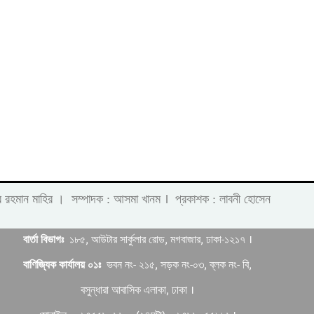
।
 লাবীব রহমান মাহির । সম্পাদক : আসমা খানম
প্রকাশক : লাবনী হোসেন
বার্তা বিভাগঃ
১৮৫, আউটার সার্কুলার রোড, মগবাজার, ঢাকা-১২১৭ ।
বাণিজ্যিক কার্যালয় ০১ঃ
ভবন নং- ২১৫, সড়ক নং-০৩, ব্লক নং- বি,
বসুন্ধারা আবাসিক এলাকা, ঢাকা ।