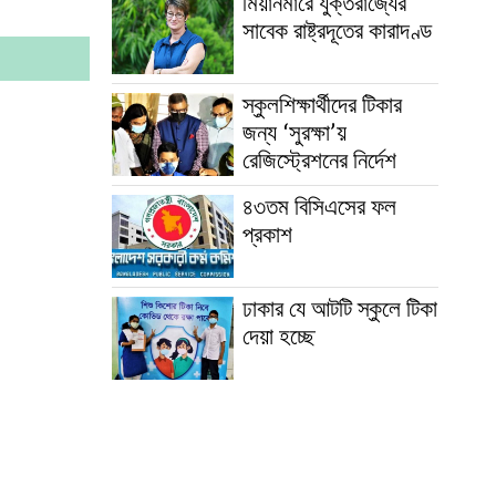
মিয়ানমারে যুক্তরাজ্যের
সাবেক রাষ্ট্রদূতের কারাদণ্ড
স্কুলশিক্ষার্থীদের টিকার
জন্য ‘সুরক্ষা’য়
রেজিস্ট্রেশনের নির্দেশ
৪৩তম বিসিএসের ফল
প্রকাশ
ঢাকার যে আটটি স্কুলে টিকা
দেয়া হচ্ছে