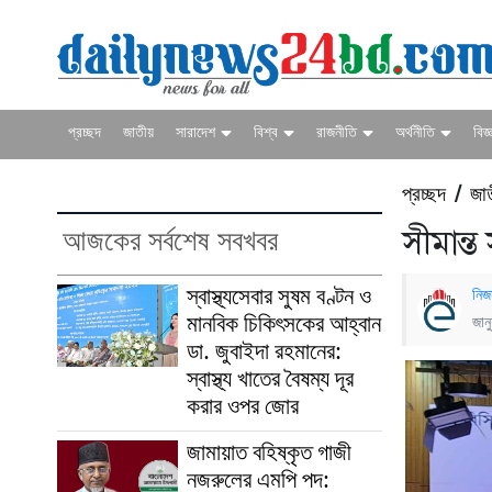
প্রচ্ছদ
জাতীয়
সারাদেশ
বিশ্ব
রাজনীতি
অর্থনীতি
বিজ্
প্রচ্ছদ
জা
/
আজকের সর্বশেষ সবখবর
সীমান্ত 
স্বাস্থ্যসেবার সুষম বণ্টন ও
নিজ
মানবিক চিকিৎসকের আহ্বান
জান
ডা. জুবাইদা রহমানের:
স্বাস্থ্য খাতের বৈষম্য দূর
করার ওপর জোর
জামায়াত বহিষ্কৃত গাজী
নজরুলের এমপি পদ: