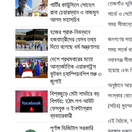
তেজগাঁও ভূমি
পার্টির কাউন্সিলে সোহেল
রানা চেয়ারম্যান ও নাজমুল
সার্ভে ও সেট
আলম মহাসচিব
সময় সীমান্ত
হজের প্রাক-নিবন্ধনে
হজযাত্রীদের যেসব তথ্য
জনগণের সহায
দিতে বলেছে ধর্ম মন্ত্রণালয়
সময় সতর্ক থ
দেশে প্রথমবারের মতো
নবাবগঞ্জ সীম
আন্তর্জাতিক এয়ারলাইন্স
হয়েছে এবং 
ফুটবল চ্যাম্পিয়নশিপ শুরু ৩
জুলাই
অনুষ্ঠানে আ
বিশ্বজুড়ে মেটা সার্ভারে বড়
সংস্কার বোর্
বিপর্যয়: হঠাৎ লগ-আউট
(সচিব) মুহম্
ফেসবুক ও ইনস্টাগ্রাম
ব্যবহারকারী
এই বৈঠকে, স্
পূর্ণাঙ্গ ডিজিটাল সরকারি
সুরক্ষার গু