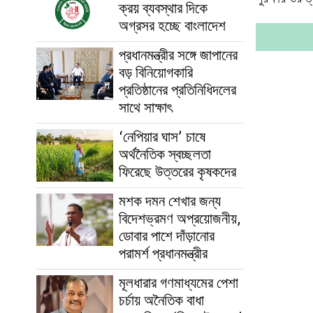
ক্রয় ব্যবস্থার দিকে
অগ্রসর হচ্ছে বাংলাদেশ
প্রধানমন্ত্রীর সঙ্গে জাপানের
বড় বিনিয়োগকারি
প্রতিষ্ঠানের প্রতিনিধিদলের
সাথে সাক্ষাৎ
‘নেপিয়ার ঘাস’ চাষে
অর্থনৈতিক স্বচ্ছলতা
ফিরেছে উত্তরের কৃষকদের
মশক দমন শেখার জন্য
বিদেশভ্রমণ অপ্রয়োজনীয়,
ডোবার পাশে দাঁড়ানোর
পরামর্শ প্রধানমন্ত্রীর
মূলধারার গণমাধ্যমের পেশা
চর্চায় অনৈতিক বাধা