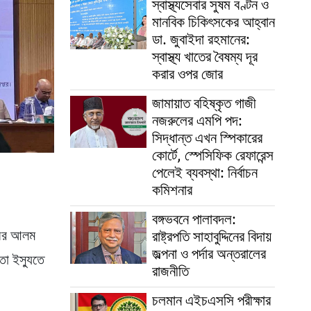
স্বাস্থ্যসেবার সুষম বণ্টন ও
মানবিক চিকিৎসকের আহ্বান
ডা. জুবাইদা রহমানের:
স্বাস্থ্য খাতের বৈষম্য দূর
করার ওপর জোর
জামায়াত বহিষ্কৃত গাজী
নজরুলের এমপি পদ:
সিদ্ধান্ত এখন স্পিকারের
কোর্টে, স্পেসিফিক রেফারেন্স
পেলেই ব্যবস্থা: নির্বাচন
কমিশনার
বঙ্গভবনে পালাবদল:
্গীর আলম
রাষ্ট্রপতি সাহাবুদ্দিনের বিদায়
জল্পনা ও পর্দার অন্তরালের
তা ইস্যুতে
রাজনীতি
চলমান এইচএসসি পরীক্ষার