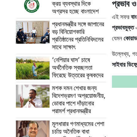
প্রভাব ও 
ক্রয় ব্যবস্থার দিকে
অগ্রসর হচ্ছে বাংলাদেশ
এই সফর
বা
প্রধানমন্ত্রীর সঙ্গে জাপানের
প্রভাবমুক্ত
এ
বড় বিনিয়োগকারি
যেমন
কোয়
প্রতিষ্ঠানের প্রতিনিধিদলের
সাথে সাক্ষাৎ
উল্লেখ্য, গত
‘নেপিয়ার ঘাস’ চাষে
সাইবার ডিফেন
অর্থনৈতিক স্বচ্ছলতা
ফিরেছে উত্তরের কৃষকদের
মশক দমন শেখার জন্য
বিদেশভ্রমণ অপ্রয়োজনীয়,
ডোবার পাশে দাঁড়ানোর
পরামর্শ প্রধানমন্ত্রীর
মূলধারার গণমাধ্যমের পেশা
চর্চায় অনৈতিক বাধা