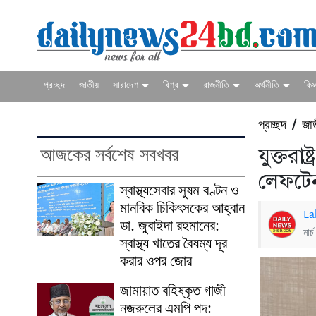
প্রচ্ছদ
জাতীয়
সারাদেশ
বিশ্ব
রাজনীতি
অর্থনীতি
বিজ্
প্রচ্ছদ
জা
/
আজকের সর্বশেষ সবখবর
যুক্তরা
লেফটেন
স্বাস্থ্যসেবার সুষম বণ্টন ও
মানবিক চিকিৎসকের আহ্বান
La
ডা. জুবাইদা রহমানের:
মার
স্বাস্থ্য খাতের বৈষম্য দূর
করার ওপর জোর
জামায়াত বহিষ্কৃত গাজী
নজরুলের এমপি পদ: