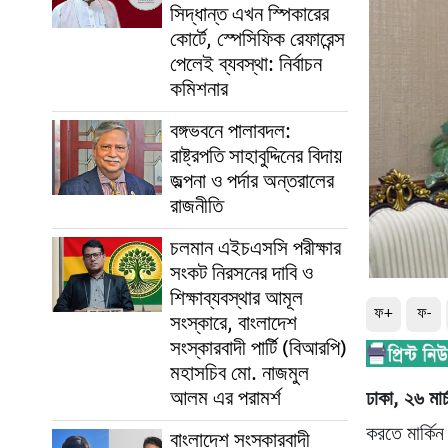
সিদ্ধান্ত এখন স্পিকারের
কোর্টে, স্পেসিফিক রেফারেন্স
পেলেই ব্যবস্থা: নির্বাচন
কমিশনার
বঙ্গভবনে পালাবদল:
রাষ্ট্রপতি সাহাবুদ্দিনের বিদায়
জল্পনা ও পর্দার অন্তরালের
রাজনীতি
চলমান এইচএসসি পরীক্ষার
সংকট নিরসনের দাবি ও
শিক্ষাব্যবস্থার আমূল
ফ+
ফ-
সংস্কারে, বাংলাদেশ
সংস্কারবাদী পার্টি (বিআরপি)
মহাসচিব মো. নাজমুল
আলম এর পরামর্শ
ঢাকা, ২৬ মার
করতে মার্কিন
বাংলাদেশ সংস্কারবাদী