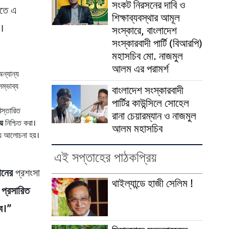
সংকট নিরসনের দাবি ও
িতে এ
শিক্ষাব্যবস্থার আমূল
ে।
সংস্কারে, বাংলাদেশ
সংস্কারবাদী পার্টি (বিআরপি)
মহাসচিব মো. নাজমুল
আলম এর পরামর্শ
ন্যান্য
ম্ভাব্য
বাংলাদেশ সংস্কারবাদী
পার্টির কাউন্সিলে সোহেল
বিস্তারিত
রানা চেয়ারম্যান ও নাজমুল
য়
নিশ্চিত করা।
আলম মহাসচিব
ষয়ে আলোচনা হয়।
এই সপ্তাহের পাঠকপ্রিয়
ানের
প্রশংসা
থাইল্যান্ডে হাজী সেলিম !
া প্রসারিত
বে।”