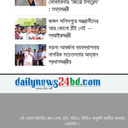
মোকাবিলায় ‘জিরো টলারেন্স’
: তথ্যমন্ত্রী
জঙ্গল সলিমপুরে সন্ত্রাসীদের
আর কোনো ঠাঁই নেই —
স্বরাষ্ট্রমন্ত্রী
ময়লা-আবর্জনা ব্যবস্থাপনায়
নাগরিক সচেতনতার আহ্বান
প্রধানমন্ত্রীর
এই ওয়েব সাইটের কোন লেখা, ছবি, অডিও, ভিডিও অনুমতি ব্যতীত ব্যবহার
বেআইনি ।