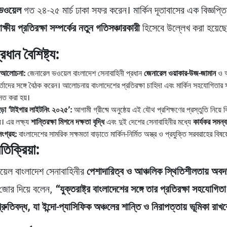
ভওয়েল
গত ২৪-২৫ মার্চ ঢাকা সফর করেন। মার্কিন দূতাবাসের এক বিজ্ঞপ্ত
াক্ষীয় প্রতিরক্ষা সম্পর্কের নতুন গতিসঞ্চারকারী
হিসেবে উল্লেখ করা হয়েছ
ধান বৈশিষ্ট্য:
ক আলোচনা:
জেনারেল ভওয়েল বাংলাদেশ সেনাবাহিনী প্রধান
জেনারেল ওয়াকার-উজ-জামান
ও অ
র্তাদের সঙ্গে বৈঠক করেন। আলোচনায় বাংলাদেশের প্রতিরক্ষা চাহিদা এবং মার্কিন সহযোগিতার স
নিত করা হয়।
়া ‘টাইগার লাইটনিং ২০২৫’:
আগামী গ্রীষ্মে অনুষ্ঠেয় এই যৌথ প্রশিক্ষণের প্রস্তুতি নিয়ে 
য়। এর লক্ষ্য
শান্তিরক্ষা মিশনে দক্ষতা বৃদ্ধি
এবং দুই দেশের সেনাবাহিনীর মধ্যে
কার্যকর সমন্ব
সংগ্রহ:
বাংলাদেশের সামরিক সক্ষমতা বাড়াতে মার্কিন-নির্মিত অস্ত্র ও প্রযুক্তি সরবরাহের বি
রতিক্রিয়া:
়েল বাংলাদেশ সেনাবাহিনীর
পেশাদারিত্ব ও আঞ্চলিক স্থিতিশীলতায় অবদ
জোর দিয়ে বলেন,
“যুক্তরাষ্ট্র বাংলাদেশের সঙ্গে তার প্রতিরক্ষা সহযোগিত
রুতিবদ্ধ, যা ইন্দো-প্যাসিফিক অঞ্চলের শান্তি ও নিরাপত্তায় ভূমিকা রাখ