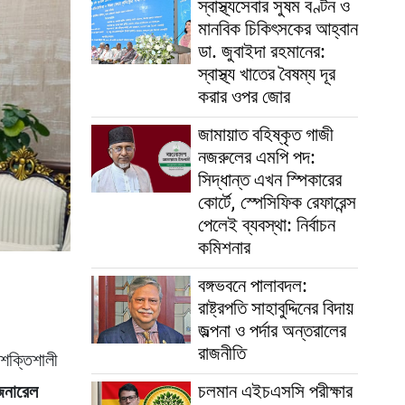
স্বাস্থ্যসেবার সুষম বণ্টন ও
মানবিক চিকিৎসকের আহ্বান
ডা. জুবাইদা রহমানের:
স্বাস্থ্য খাতের বৈষম্য দূর
করার ওপর জোর
জামায়াত বহিষ্কৃত গাজী
নজরুলের এমপি পদ:
সিদ্ধান্ত এখন স্পিকারের
কোর্টে, স্পেসিফিক রেফারেন্স
পেলেই ব্যবস্থা: নির্বাচন
কমিশনার
বঙ্গভবনে পালাবদল:
রাষ্ট্রপতি সাহাবুদ্দিনের বিদায়
জল্পনা ও পর্দার অন্তরালের
রাজনীতি
 শক্তিশালী
চলমান এইচএসসি পরীক্ষার
জেনারেল