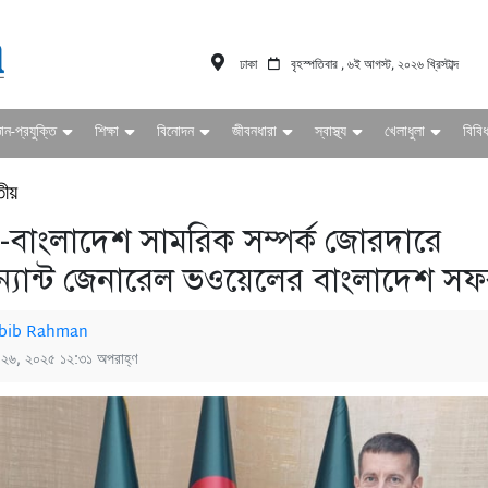
ঢাকা
বৃহস্পতিবার , ৬ই আগস্ট, ২০২৬ খ্রিস্টাব্দ
ঞান-প্রযুক্তি
শিক্ষা
বিনোদন
জীবনধারা
স্বাস্থ্য
খেলাধুলা
বিবি
তীয়
ষ্ট্র-বাংলাদেশ সামরিক সম্পর্ক জোরদারে
্যান্ট জেনারেল ভওয়েলের বাংলাদেশ স
bib Rahman
্চ ২৬, ২০২৫ ১২:৩১ অপরাহ্ণ