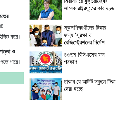
মিয়ানমারে যুক্তরাজ্যের
সাবেক রাষ্ট্রদূতের কারাদণ্ড
রতের
োট
স্কুলশিক্ষার্থীদের টিকার
জন্য ‘সুরক্ষা’য়
ইঙ্গিত করে।
রেজিস্ট্রেশনের নির্দেশ
াপত্তা ও
৪৩তম বিসিএসের ফল
প্রকাশ
পেতে পারে।
ঢাকার যে আটটি স্কুলে টিকা
দেয়া হচ্ছে