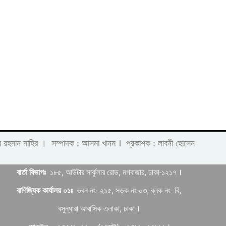
।
 লাবীব রহমান মাহির । সম্পাদক : আসমা খানম
প্রকাশক : লাবনী হোসেন
বার্তা বিভাগঃ
১৮৫, আউটার সার্কুলার রোড, মগবাজার, ঢাকা-১২১৭ ।
বাণিজ্যিক কার্যালয় ০১ঃ
ভবন নং- ২১৫, সড়ক নং-০৩, ব্লক নং- বি,
বসুন্ধারা আবাসিক এলাকা, ঢাকা ।