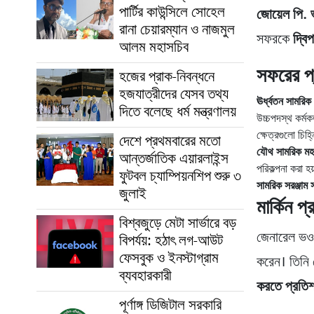
পার্টির কাউন্সিলে সোহেল
জোয়েল পি. 
রানা চেয়ারম্যান ও নাজমুল
সফরকে
দ্বিপ
আলম মহাসচিব
সফরের প্র
হজের প্রাক-নিবন্ধনে
হজযাত্রীদের যেসব তথ্য
ঊর্ধ্বতন সামরি
দিতে বলেছে ধর্ম মন্ত্রণালয়
উচ্চপদস্থ কর্মক
ক্ষেত্রগুলো চিহ্
দেশে প্রথমবারের মতো
যৌথ সামরিক মহড
আন্তর্জাতিক এয়ারলাইন্স
পরিকল্পনা করা হ
ফুটবল চ্যাম্পিয়নশিপ শুরু ৩
সামরিক সরঞ্জাম 
জুলাই
মার্কিন প্
বিশ্বজুড়ে মেটা সার্ভারে বড়
জেনারেল ভওয
বিপর্যয়: হঠাৎ লগ-আউট
ফেসবুক ও ইনস্টাগ্রাম
করেন। তিনি 
ব্যবহারকারী
করতে প্রতিশ্
পূর্ণাঙ্গ ডিজিটাল সরকারি