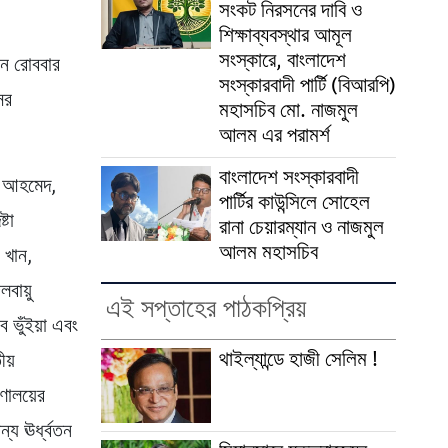
সংকট নিরসনের দাবি ও
শিক্ষাব্যবস্থার আমূল
সংস্কারে, বাংলাদেশ
ানে রোববার
সংস্কারবাদী পার্টি (বিআরপি)
ের
মহাসচিব মো. নাজমুল
আলম এর পরামর্শ
বাংলাদেশ সংস্কারবাদী
িন আহমেদ,
পার্টির কাউন্সিলে সোহেল
্টা
রানা চেয়ারম্যান ও নাজমুল
আলম মহাসচিব
ন খান,
বায়ু
এই সপ্তাহের পাঠকপ্রিয়
ব ভুঁইয়া এবং
থাইল্যান্ডে হাজী সেলিম !
ীয়
রণালয়ের
্য ঊর্ধ্বতন