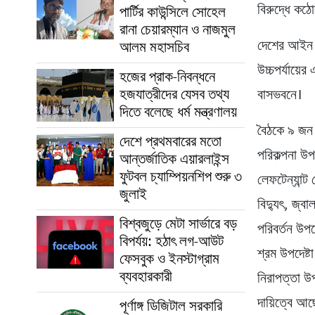
বিরুদ্ধে কঠ
পার্টির কাউন্সিলে সোহেল
রানা চেয়ারম্যান ও নাজমুল
দেশের আইন শৃ
আলম মহাসচিব
উচ্চপর্যায়ে
হজের প্রাক-নিবন্ধনে
হজযাত্রীদের যেসব তথ্য
বাসভবনে।
দিতে বলেছে ধর্ম মন্ত্রণালয়
বৈঠকে ৯ জন 
দেশে প্রথমবারের মতো
পরিকল্পনা উপ
আন্তর্জাতিক এয়ারলাইন্স
ফুটবল চ্যাম্পিয়নশিপ শুরু ৩
লেফটেন্যান্ট
জুলাই
বিদ্যুৎ, জ্ব
বিশ্বজুড়ে মেটা সার্ভারে বড়
পরিবর্তন উপদ
বিপর্যয়: হঠাৎ লগ-আউট
শ্রম উপদেষ্
ফেসবুক ও ইনস্টাগ্রাম
ব্যবহারকারী
নিরাপত্তা উপদ
দায়িত্বে আ
পূর্ণাঙ্গ ডিজিটাল সরকারি