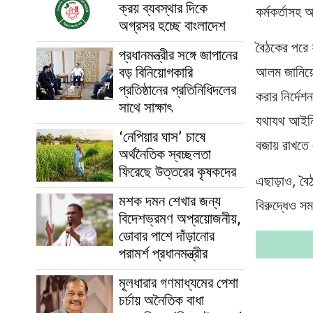
ক্রয় ব্যবস্থার দিকে
কর্মকর্তাসহ 
অগ্রসর হচ্ছে বাংলাদেশ
বৈঠকের পরে 
প্রধানমন্ত্রীর সঙ্গে জাপানের
বড় বিনিয়োগকারি
আলম জানিয়ে
প্রতিষ্ঠানের প্রতিনিধিদলের
করার নির্দেশ
সাথে সাক্ষাৎ
যথাযথ আইনি 
‘নেপিয়ার ঘাস’ চাষে
বজায় রাখতে
অর্থনৈতিক স্বচ্ছলতা
ফিরেছে উত্তরের কৃষকদের
এছাড়াও, বৈঠ
মশক দমন শেখার জন্য
বিরুদ্ধেও সম
বিদেশভ্রমণ অপ্রয়োজনীয়,
ডোবার পাশে দাঁড়ানোর
পরামর্শ প্রধানমন্ত্রীর
মূলধারার গণমাধ্যমের পেশা
চর্চায় অনৈতিক বাধা