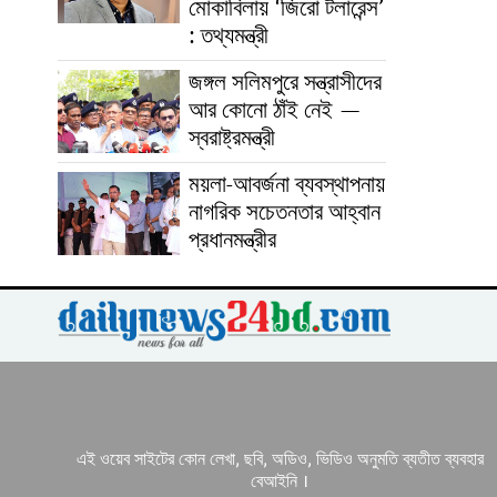
মোকাবিলায় ‘জিরো টলারেন্স’
: তথ্যমন্ত্রী
জঙ্গল সলিমপুরে সন্ত্রাসীদের
আর কোনো ঠাঁই নেই —
স্বরাষ্ট্রমন্ত্রী
ময়লা-আবর্জনা ব্যবস্থাপনায়
নাগরিক সচেতনতার আহ্বান
প্রধানমন্ত্রীর
এই ওয়েব সাইটের কোন লেখা, ছবি, অডিও, ভিডিও অনুমতি ব্যতীত ব্যবহার
বেআইনি ।