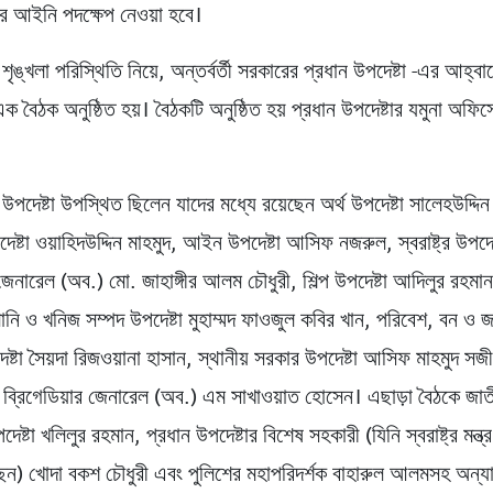
োর আইনি পদক্ষেপ নেওয়া হবে।
ঙ্খলা পরিস্থিতি নিয়ে, অন্তর্বর্তী সরকারের প্রধান উপদেষ্টা -এর আহ্ব
র এক বৈঠক অনুষ্ঠিত হয়। বৈঠকটি অনুষ্ঠিত হয় প্রধান উপদেষ্টার যমুনা অফিস
উপদেষ্টা উপস্থিত ছিলেন যাদের মধ্যে রয়েছেন অর্থ উপদেষ্টা সালেহউদ্দ
দেষ্টা ওয়াহিদউদ্দিন মাহমুদ, আইন উপদেষ্টা আসিফ নজরুল, স্বরাষ্ট্র উপদেষ
 জেনারেল (অব.) মো. জাহাঙ্গীর আলম চৌধুরী, শিল্প উপদেষ্টা আদিলুর রহমা
ালানি ও খনিজ সম্পদ উপদেষ্টা মুহাম্মদ ফাওজুল কবির খান, পরিবেশ, বন ও জল
েষ্টা সৈয়দা রিজওয়ানা হাসান, স্থানীয় সরকার উপদেষ্টা আসিফ মাহমুদ সজী
টা ব্রিগেডিয়ার জেনারেল (অব.) এম সাখাওয়াত হোসেন। এছাড়া বৈঠকে জাত
েষ্টা খলিলুর রহমান, প্রধান উপদেষ্টার বিশেষ সহকারী (যিনি স্বরাষ্ট্র মন্ত্
ছেন) খোদা বকশ চৌধুরী এবং পুলিশের মহাপরিদর্শক বাহারুল আলমসহ অন্যান