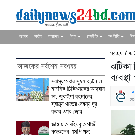
প্রচ্ছদ
জাতীয়
সারাদেশ
বিশ্ব
রাজনীতি
অর্থনীতি
বিজ্
প্রচ্ছদ
জা
/
আজকের সর্বশেষ সবখবর
ঝটিকা 
ব্যবস্থা
স্বাস্থ্যসেবার সুষম বণ্টন ও
মানবিক চিকিৎসকের আহ্বান
La
ডা. জুবাইদা রহমানের:
সেপ
স্বাস্থ্য খাতের বৈষম্য দূর
করার ওপর জোর
জামায়াত বহিষ্কৃত গাজী
নজরুলের এমপি পদ: