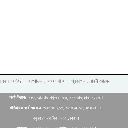
।
 লাবীব রহমান মাহির । সম্পাদক : আসমা খানম
প্রকাশক : লাবনী হোসেন
বার্তা বিভাগঃ
১৮৫, আউটার সার্কুলার রোড, মগবাজার, ঢাকা-১২১৭ ।
বাণিজ্যিক কার্যালয় ০১ঃ
ভবন নং- ২১৫, সড়ক নং-০৩, ব্লক নং- বি,
বসুন্ধারা আবাসিক এলাকা, ঢাকা ।