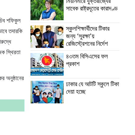
মিয়ানমারে যুক্তরাজ্যের
সাবেক রাষ্ট্রদূতের কারাদণ্ড
চিব শফিকুল
স্কুলশিক্ষার্থীদের টিকার
ভাবে তদারকি
জন্য ‘সুরক্ষা’য়
রুদ্ধে
রেজিস্ট্রেশনের নির্দেশ
িক স্থিরতা
৪৩তম বিসিএসের ফল
প্রকাশ
র অনুষ্ঠানের
ঢাকার যে আটটি স্কুলে টিকা
দেয়া হচ্ছে