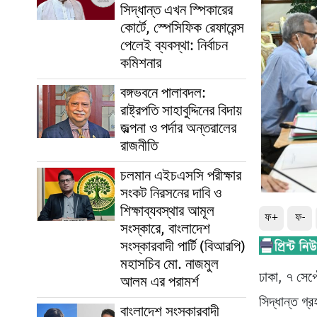
সিদ্ধান্ত এখন স্পিকারের
কোর্টে, স্পেসিফিক রেফারেন্স
পেলেই ব্যবস্থা: নির্বাচন
কমিশনার
বঙ্গভবনে পালাবদল:
রাষ্ট্রপতি সাহাবুদ্দিনের বিদায়
জল্পনা ও পর্দার অন্তরালের
রাজনীতি
চলমান এইচএসসি পরীক্ষার
সংকট নিরসনের দাবি ও
শিক্ষাব্যবস্থার আমূল
ফ+
ফ-
সংস্কারে, বাংলাদেশ
সংস্কারবাদী পার্টি (বিআরপি)
মহাসচিব মো. নাজমুল
ঢাকা, ৭ সেপ
আলম এর পরামর্শ
সিদ্ধান্ত গ
বাংলাদেশ সংস্কারবাদী