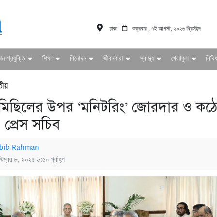
ঢাকা
শুক্রবার , ৭ই আগস্ট, ২০২৬ খ্রিস্টাব্দ
ঞান-প্রযুক্তি
শিক্ষা
বিনোদন
জীবনধারা
স্বাস্থ্য
খেলাধুলা
বিবি
তীয়
মিছিলের উপর ‘মনিটরিং’ জোরদার ও কঠ
 : প্রেস সচিব
bib Rahman
্টেম্বর ৮, ২০২৫ ৬:৫০ পূর্বাহ্ণ