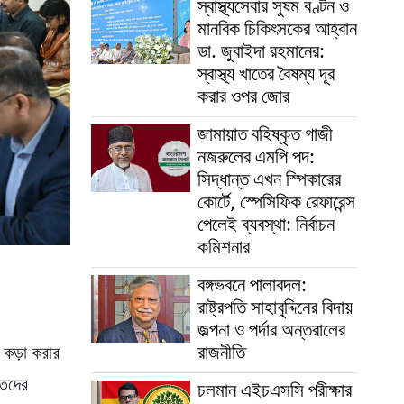
স্বাস্থ্যসেবার সুষম বণ্টন ও
মানবিক চিকিৎসকের আহ্বান
ডা. জুবাইদা রহমানের:
স্বাস্থ্য খাতের বৈষম্য দূর
করার ওপর জোর
জামায়াত বহিষ্কৃত গাজী
নজরুলের এমপি পদ:
সিদ্ধান্ত এখন স্পিকারের
কোর্টে, স্পেসিফিক রেফারেন্স
পেলেই ব্যবস্থা: নির্বাচন
কমিশনার
বঙ্গভবনে পালাবদল:
রাষ্ট্রপতি সাহাবুদ্দিনের বিদায়
জল্পনা ও পর্দার অন্তরালের
রাজনীতি
 কড়া করার
তিদের
চলমান এইচএসসি পরীক্ষার