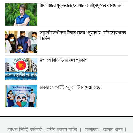
মিয়ানমারে যুক্তরাজ্যের সাবেক রাষ্ট্রদূতের কারাদণ্ড
স্কুলশিক্ষার্থীদের টিকার জন্য ‘সুরক্ষা’য় রেজিস্ট্রেশনের
নির্দেশ
৪৩তম বিসিএসের ফল প্রকাশ
ঢাকার যে আটটি স্কুলে টিকা দেয়া হচ্ছে
।
প্রধান নির্বাহী কর্মকর্তা : লাবীব রহমান মাহির । সম্পাদক : আসমা খানম