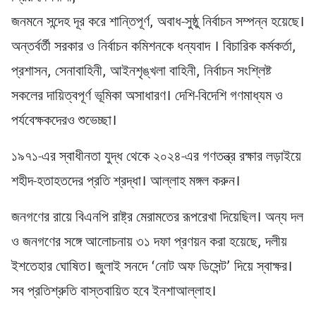
জনমনে সন্দেহ দূর করে শান্তিপূর্ণ, অবাধ-সুষ্ঠু নির্বাচন সম্পন্ন হয়েছে।
অন্তর্বর্তী সরকার ও নির্বাচন কমিশনকে ধন্যবাদ । বিচারিক কর্মকর্তা,
প্রশাসন, সেনাবাহিনী, আইনশৃঙ্খলা বাহিনী, নির্বাচন সংশ্লিষ্ট
সকলের দায়িত্বপূর্ণ ভূমিকা অসাধারণ। দেশি-বিদেশি গণমাধ্যম ও
পর্যবেক্ষকদেরও শুভেচ্ছা।
১৯৭১-এর স্বাধীনতা যুদ্ধ থেকে ২০২৪-এর গণতন্ত্র রক্ষার লড়াইয়ে
শহীদ-হতাহতদের প্রতি শ্রদ্ধা। আল্লাহ মঙ্গল করুন।
জনগণের রায়ে বিএনপি রাষ্ট্র মেরামতের রূপরেখা দিয়েছিল। অন্য দল
ও জনগণের সঙ্গে আলোচনায় ৩১ দফা প্রণয়ন করা হয়েছে, দলীয়
ইশতেহার ঘোষিত। জুলাই সনদে ‘নোট অফ ডিসেন্ট’ দিয়ে স্বাক্ষর।
সব প্রতিশ্রুতি বাস্তবায়িত হবে ইনশাআল্লাহ।