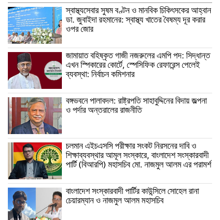
স্বাস্থ্যসেবার সুষম বণ্টন ও মানবিক চিকিৎসকের আহ্বান
ডা. জুবাইদা রহমানের: স্বাস্থ্য খাতের বৈষম্য দূর করার
ওপর জোর
জামায়াত বহিষ্কৃত গাজী নজরুলের এমপি পদ: সিদ্ধান্ত
এখন স্পিকারের কোর্টে, স্পেসিফিক রেফারেন্স পেলেই
ব্যবস্থা: নির্বাচন কমিশনার
বঙ্গভবনে পালাবদল: রাষ্ট্রপতি সাহাবুদ্দিনের বিদায় জল্পনা
ও পর্দার অন্তরালের রাজনীতি
চলমান এইচএসসি পরীক্ষার সংকট নিরসনের দাবি ও
শিক্ষাব্যবস্থার আমূল সংস্কারে, বাংলাদেশ সংস্কারবাদী
পার্টি (বিআরপি) মহাসচিব মো. নাজমুল আলম এর পরামর্শ
বাংলাদেশ সংস্কারবাদী পার্টির কাউন্সিলে সোহেল রানা
চেয়ারম্যান ও নাজমুল আলম মহাসচিব