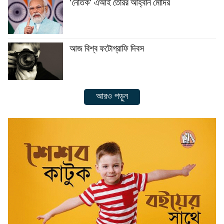
‘নৈতিক’ এআই তৈরির আহ্বান মোদির
আজ বিশ্ব ফটোগ্রাফি দিবস
আরও পড়ুন