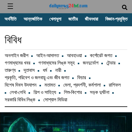
অর্থনীতি
আন্তর্জাতিক
খেলাধুলা
জাতীয়
জীবনধারা
বিজ্ঞান-প্রযুক্তি
বিবিধ
অনলাইন জরীপ
আইন-আদালত
আবহাওয়া
কর্পোরেট জগত
গণমাধ্যমের খবর
গণমাধ্যমের লিঙ্ক সমূহ
জনদুর্ভোগ
টেন্ডার
তারুণ্য
দূতাবাস
ধর্ম
নারী
প্রকৃতি, পরিবেশ ও জলবায়ু এবং জীব জগত
ফিচার
বিশেষ দিবস উদযাপন
মতামত
মেলা, প্রদর্শনী, কর্মশালা
রাশিফল
লেখা-লেখি
শিল্প ও সাহিত্য
শিশু-কিশোর
সড়ক দুর্ঘটনা
সরকারি বিবিধ লিঙ্ক
সোশ্যাল মিডিয়া