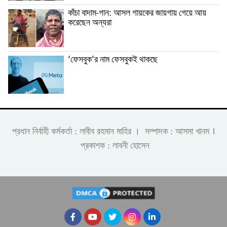
কাঁচা বাদাম-গান: আসল গায়কের জায়গায় গেয়ে আয়
করেছেন অন্যরা
‘ফেসবুক’র নাম ফেসবুকই থাকছে
।
প্রধান নির্বাহী কর্মকর্তা : লাবীব রহমান মাহির । সম্পাদক : আসমা খানম
প্রকাশক : লাবনী হোসেন